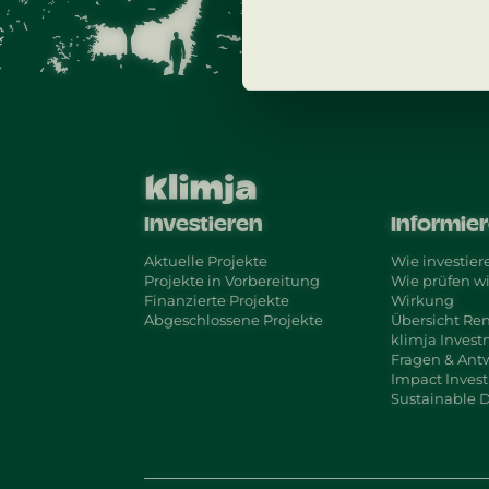
Investieren
Informie
Aktuelle Projekte
Wie investiere
Projekte in Vorbereitung
Wie prüfen wi
Finanzierte Projekte
Wirkung
Abgeschlossene Projekte
Übersicht Re
klimja Inves
Fragen & Ant
Impact Inves
Sustainable 