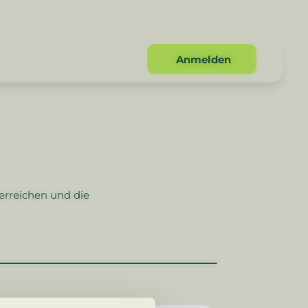
Anmelden
n
ments
EN
EN
 erreichen und die
EN
pment Goals
tzen
Proposal
EN
hmen