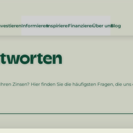
nvestieren
Informieren
Inspirieren
Finanzieren
Über uns
Blog
ntworten
Wie investiere ich bei klimja
Was wir bewirken wollen
Anforderungen
Fragen & Antworte
Über klimja
Require
Wie prüfen wir Projekte
Wofür wir stehen
Ablauf
Impact Investing
Das Team
Process
hren Zinsen? Hier finden Sie die häufigsten Fragen, die uns
Wirkung
klimja als Social Enterprise
Vorteile
Übersicht Renditen
Unsere Partner
Benefits
klimja Investment Akademie
Projektvorschlag
Sustainable Develo
klimja unterstü
Project 
Kontakt aufne