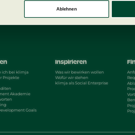
Ablehnen
ren
Inspirieren
Fi
 ich bei klimja
Was wir bewirken wollen
Anf
r Projekte
Wofür wir stehen
Req
klimja als Social Enterprise
Abl
nditen
Pro
tment Akademie
Vort
worten
Ben
ting
Pro
Development Goals
Pro