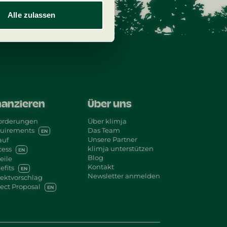
Alle zulassen
nanzieren
Über uns
orderungen
Über klimja
uirements
Das Team
EN
Unsere Partner
auf
klimja unterstützen
cess
EN
Blog
eile
Kontakt
efits
EN
Newsletter anmelden
jektvorschlag
ject Proposal
EN