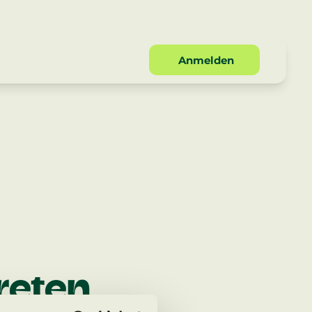
Anmelden
n
ments
EN
EN
EN
pment Goals
tzen
Proposal
EN
hmen
treten