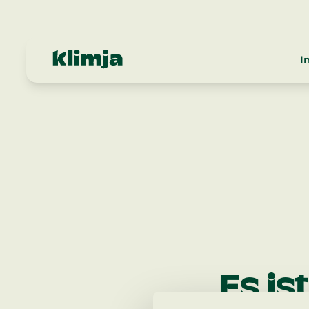
I
Es is