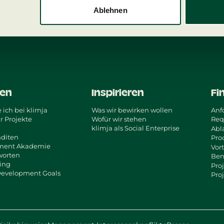
Ablehnen
ren
Inspirieren
Fi
 ich bei klimja
Was wir bewirken wollen
Anf
r Projekte
Wofür wir stehen
Req
klimja als Social Enterprise
Abl
nditen
Pro
tment Akademie
Vort
worten
Ben
ting
Pro
Development Goals
Pro