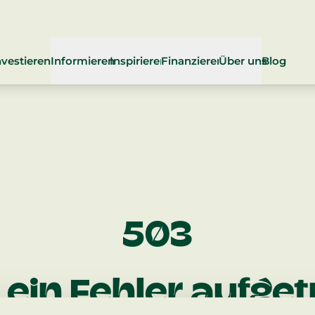
nvestieren
Informieren
Inspirieren
Finanzieren
Über uns
Blog
Wie investiere ich bei klimja
Was wir bewirken wollen
Anforderungen
Fragen & Antworte
Über klimja
Require
Wie prüfen wir Projekte
Wofür wir stehen
Ablauf
Impact Investing
Das Team
Process
Wirkung
klimja als Social Enterprise
Vorteile
Übersicht Renditen
Unsere Partner
Benefits
503
klimja Investment Akademie
Projektvorschlag
Sustainable Develo
klimja unterstü
Project 
Kontakt aufne
t ein Fehler aufge­