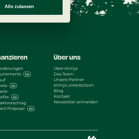
Alle zulassen
nanzieren
Über uns
orderungen
Über klimja
uirements
Das Team
EN
Unsere Partner
auf
klimja unterstützen
cess
EN
Blog
eile
Kontakt
efits
EN
Newsletter anmelden
jektvorschlag
ject Proposal
EN